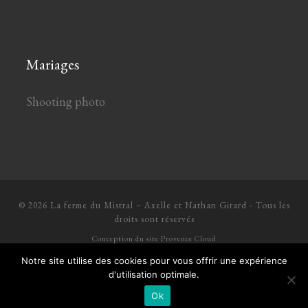
Mariages
Shooting photo
© 2026
La ferme du Mistral
–
Axelle et Nathan Girard - Tous les
droits sont réservés
Conception du site
Provence Cloud
Notre site utilise des cookies pour vous offrir une expérience
d'utilisation optimale.
Ok