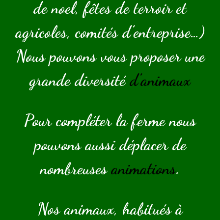
de noel, fêtes de terroir et
agricoles, comités d’entreprise…)
Nous pouvons vous proposer une
grande diversité
d’animaux
Pour compléter la ferme nous
pouvons aussi déplacer de
nombreuses
animations
.
Nos animaux, habitués à