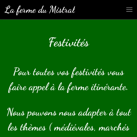
La ferme du Mistral
Skip to content
Me
Festivités
Pour toutes vos festivités vous
faire appel à la ferme itinérante.
Nous pouvons nous adapter à tout
les thèmes ( médiévales, marchés