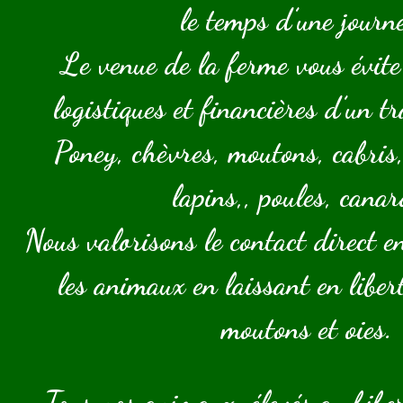
le temps d’une journé
Le venue de la ferme vous évite 
logistiques et financières d’un t
Poney, chèvres, moutons, cabris,
lapins,, poules, cana
Nous valorisons le contact direct en
les animaux en laissant en liber
moutons et oies.
Tous nos animaux, élevés au bibe