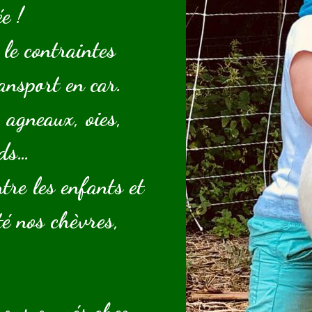
e !
le contraintes
ransport en car.
 agneaux, oies,
rds…
tre les enfants et
té nos chèvres,
rons ou nés chez