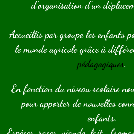
d’organisation d’un déplacem
Accueillis par groupe les enfants 
le monde agricole grâce à différ
pédagogiques
.
En fonction du niveau scolaire no
pour apporter de nouvelles con
enfants.
Espèces, races, viande, lait , fromag