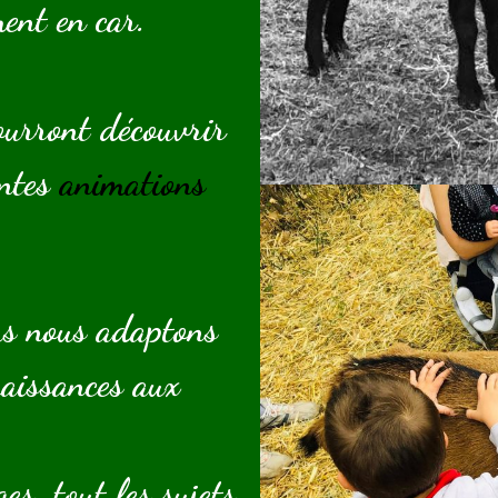
ent en car.
pourront découvrir
entes
animations
us nous adaptons
naissances aux
es, tout les sujets