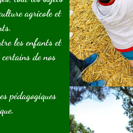
ulture agricole et
nts.
tre les enfants et
 certains de nos
hes pédagogiques
que.